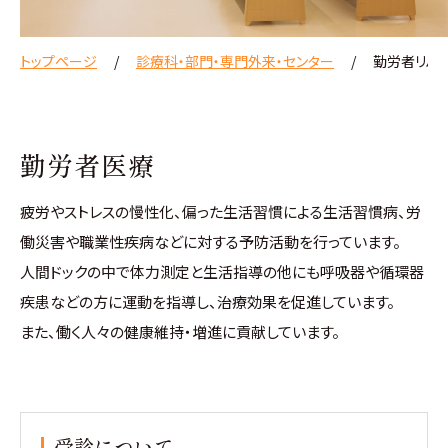
トップページ
診療科・部門・専門外来・センター
勤労者リハ
勤労者医療
疲労やストレスの慢性化、偏った生活習慣による生活習慣病、労
働災害や職業性疾病などに対する予防活動を行っています。
人間ドックの中で体力測定と生活指導の他にも呼吸器や循環器
疾患などの方に運動を指導し、治療効果を促進しています。
また、働く人々の健康維持・増進に貢献しています。
受診について