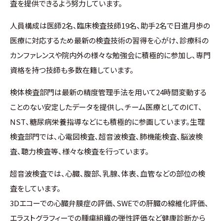
査を提供できるよう努力しています。
人員構成は医師2名、臨床検査技師19名、助手2名で日進月歩の
医療に対応するため最新の検査技術の習得を心がけ、診療科の
カンファレンスや院内外の様々な勉強会に積極的に参加し、専門
資格を持つ技師も多数在籍しています。
検体検査部門は最新の精度管理手法を用いて24時間変動する
ことのない安定したデータを提供し、チーム医療としてのICT、
NST、糖尿病栄養指導などにも積極的に参画しています。生理
検査部門では、心電図検査、超音波検査、肺機能検査、脳波検
査、聴力検査等、様々な検査を行っています。
超音波検査では、心臓、腹部、乳腺、体表、血管などの部位の検
査をしています。
3Dエコーでの心臓弁膜症の評価、SWEでの肝臓の線維化評価、
エラストグラフィーでの腫瘍組織の弾性評価など健康診断から