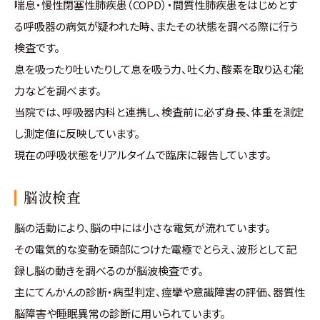
喘息・慢性閉塞性肺疾患（COPD）・間質性肺疾患をはじめとす
る呼吸器の病気が疑われた時、またその状態を調べる際に行う
検査です。
息を吸ったり吐いたりして息を吸う力、吐く力、酸素を取り込む能
力などを調べます。
当院では、呼吸器内科と連携し、検査前に必ず身長、体重を測定
し測定値に反映しています。
現在の呼吸状態をリアルタイムで臨床に報告しています。
脳波検査
脳の活動により、脳の中には小さな電気が流れています。
その電気的な変動を頭部につけた電極でとらえ、波形として記
録し脳の動きを調べるのが脳波検査です。
主にてんかんの診断・病型判定、痙攣や意識障害の評価、器質性
脳障害や睡眠異常の診断に用いられています。