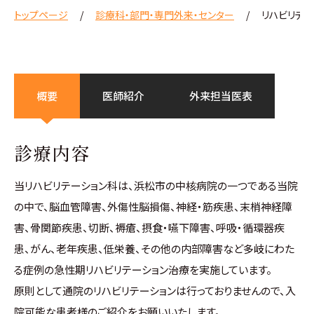
トップページ
診療科・部門・専門外来・センター
リハビリテー
概要
医師紹介
外来担当医表
診療内容
当リハビリテーション科は、浜松市の中核病院の一つである当院
の中で、脳血管障害、外傷性脳損傷、神経・筋疾患、末梢神経障
害、骨関節疾患、切断、褥瘡、摂食・嚥下障害、呼吸・循環器疾
患、がん、老年疾患、低栄養、その他の内部障害など多岐にわた
る症例の急性期リハビリテーション治療を実施しています。
原則として通院のリハビリテーションは行っておりませんので、入
院可能な患者様のご紹介をお願いいたします。