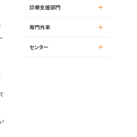
診療支援部門
ン
専門外来
し
センター
法
て
い