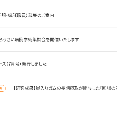
正規・嘱託職員）募集のご案内
ろうさい病院学術集談会を開催いたします
ース（7月号）発行しました
【研究成果】炭入りガムの長期摂取が関与した「回腸の
方