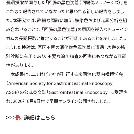
長期摂取が関与した「回腸の黒色沈着（回腸偽メラノーシス）」を
これまで報告されていなかったと思われる新しい報告をしまし
た。本研究では、詳細な問診に加え、鉄染色および元素分析を組
み合わせることで、「回腸の黒色沈着」の原因を炭入りチューイン
ガムの長期摂取と推定することが可能であることを示しました。
こうした検討は、原因不明の消化管色素沈着に遭遇した際の鑑
別診断に有用であり、不要な追加精査の回避にもつながる可能
性があります。
本成果は、エルゼビア社が刊行する米国消化器内視鏡学会
（American Society for Gastrointestinal Endoscopy;
ASGE）の公式英文誌「Gastrointestinal Endoscopy」に受理さ
れ、2026年6月9日付で早期オンライン公開されました。
>>>
詳細はこちら