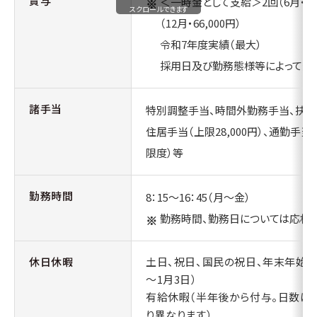
賞与
＜一時金として支給＞
2
回（
6
月・
64
スクロールできます
（
12
月・
66,000
円）
令和
7
年度実績（最大）
採用日及び勤務態様等によって変
諸手当
特別調整手当、時間外勤務手当、扶養
住居手当（上限28,000円）、
通勤手当（5
限度）等
勤務時間
8：15～16：45（月～金）
勤務時間、勤務日については応相
休日休暇
土日、祝日、国民の祝日、年末年始（1
～1月3日）
有給休暇（半年後から付与。日数は
り異なります）