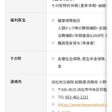
その他特別休暇（夏季休暇・結婚・忌
福利厚生
健康保険組合
人間ドック等の費用補助・全国宿
泊費補助（年間最高9,000円）など
職員宿舎貸与（単身者）
その他
各種社会保険、厚生年金保険、確
金
連絡先
浜松労災病院 総務課 庶務係 小野寺
〒430-8525 浜松市中央区将監町
TEL
053-462-1211
https://www.hamamatsuh.johas
E-mail：