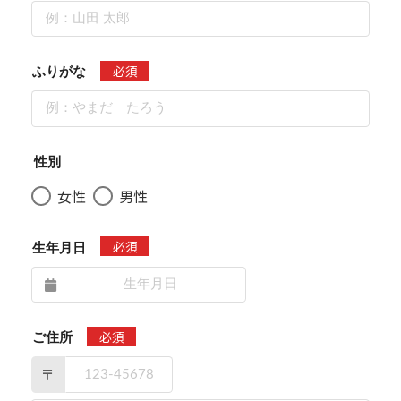
必須
ふりがな
性別
女性
男性
必須
生年月日
必須
ご住所
〒