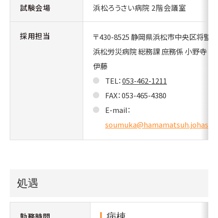
試験会場
浜松ろうさい病院 2階会議室
採用担当
〒430-8525 静岡県浜松市中央区将監町
浜松労災病院 総務課 庶務係 小野寺 窪
伊藤
TEL：
053-462-1211
FAX：053-465-4380
E-mail：
soumuka@hamamatsuh.johas.go
処遇
勤務時間
病棟