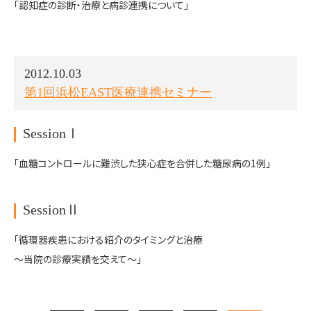
「認知症の診断・治療と病診連携について」
2012.10.03
第1回浜松EAST医療連携セミナー
SessionⅠ
「血糖コントロールに難渋した狭心症を合併した糖尿病の1例」
SessionⅡ
「循環器疾患における紹介のタイミングと治療
～当院の診療実績を交えて～」