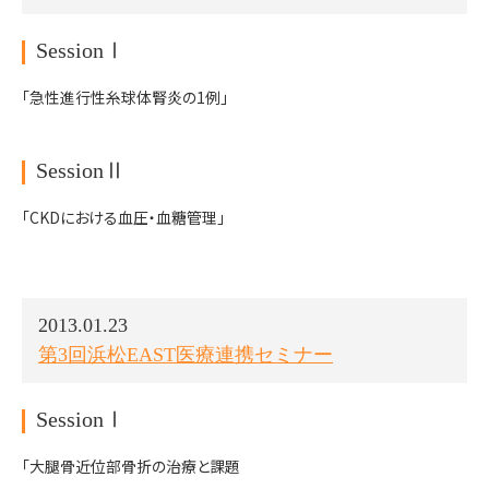
SessionⅠ
「急性進行性糸球体腎炎の1例」
SessionⅡ
「CKDにおける血圧・血糖管理」
2013.01.23
第3回浜松EAST医療連携セミナー
SessionⅠ
「大腿骨近位部骨折の治療と課題