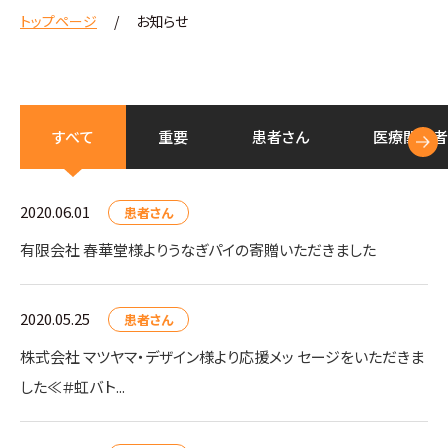
トップページ
お知らせ
すべて
重要
患者さん
医療
関係者
2020.06.01
患者さん
有限会社 春華堂様よりうなぎパイの寄贈いただきました
2020.05.25
患者さん
株式会社 マツヤマ・デザイン様より応援メッ セージをいただきま
した≪＃虹バト...