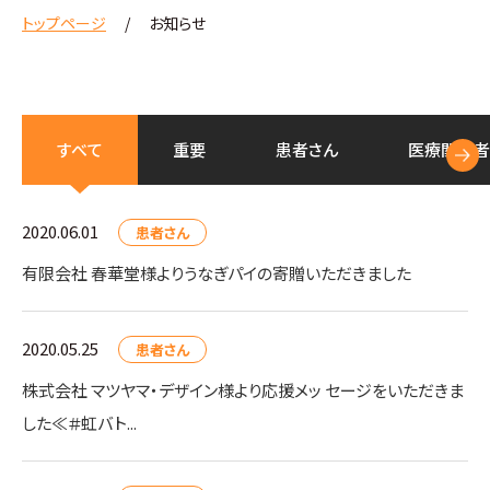
トップページ
お知らせ
すべて
重要
患者さん
医療
関係者
2020.06.01
患者さん
有限会社 春華堂様よりうなぎパイの寄贈いただきました
2020.05.25
患者さん
株式会社 マツヤマ・デザイン様より応援メッ セージをいただきま
した≪＃虹バト...