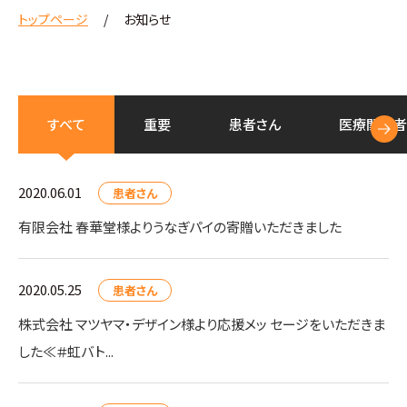
トップページ
お知らせ
すべて
重要
患者さん
医療
関係者
2020.06.01
患者さん
有限会社 春華堂様よりうなぎパイの寄贈いただきました
2020.05.25
患者さん
株式会社 マツヤマ・デザイン様より応援メッ セージをいただきま
した≪＃虹バト...