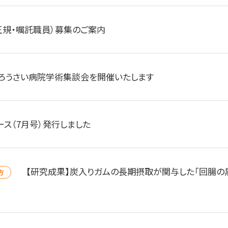
正規・嘱託職員）募集のご案内
ろうさい病院学術集談会を開催いたします
ース（7月号）発行しました
【研究成果】炭入りガムの長期摂取が関与した「回腸の
方