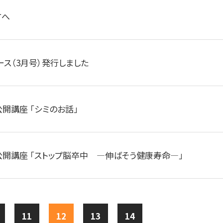
方へ
ース（3月号）発行しました
公開講座 「シミのお話」
公開講座 「ストップ脳卒中 ―伸ばそう健康寿命―」
11
12
13
14